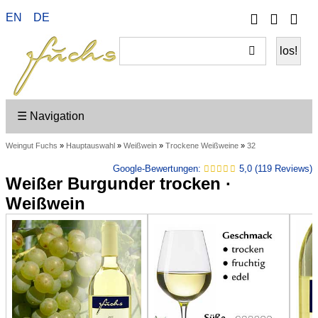
Telefon
Ihr
EN
DE
Wei
Konto
ein
☰ Navigation
Weingut Fuchs
»
Hauptauswahl
»
Weißwein
»
Trockene Weißweine
»
32
Google-Bewertungen:
5,0 (119 Reviews)
Weißer Burgunder trocken ·
Weißwein