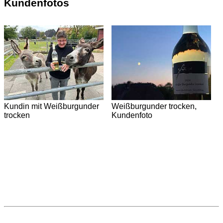
Kundenfotos
Kundin mit Weißburgunder
Weißburgunder trocken,
trocken
Kundenfoto
W