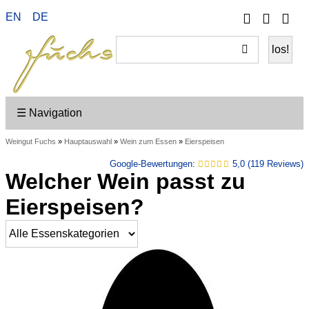
Telefon
Ihr
EN
DE
Wei
Konto
ein
☰ Navigation
Weingut Fuchs
»
Hauptauswahl
»
Wein zum Essen
»
Eierspeisen
Google-Bewertungen:
5,0 (119 Reviews)
Welcher Wein passt zu
Eierspeisen?