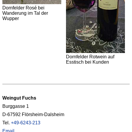
Dornfelder Rosé bei
t
Wanderung im Tal der
Wupper
Dornfelder Rotwein auf
Esstisch bei Kunden
Weingut Fuchs
Burggasse 1
D-67592 Flörsheim-Dalsheim
Tel.
+49-6243-213
Email