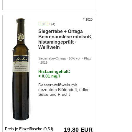
# 1020
(4)
Siegerrebe + Ortega
Beerenauslese edelsüß,
histamingeprüft ·
Weißwein
Siegerrebe+Ortega · 10% vol · Pfalz
· 2019
Histamingehalt:
< 0,01 mg/l
Dessertweißwein mit
dezentem Blütenduft, edler
Süße und Frucht
19,80 EUR
Preis je Einzelflasche (0,5 l)