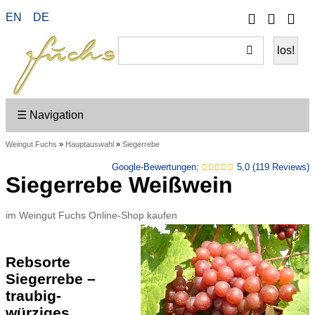
Telefon
Ihr
EN
DE
Wei
Konto
ein
☰ Navigation
Weingut Fuchs
»
Hauptauswahl
»
Siegerrebe
Google-Bewertungen:
5,0 (119 Reviews)
Siegerrebe Weißwein
im Weingut Fuchs Online-Shop kaufen
Rebsorte
Siegerrebe –
traubig-
würziges