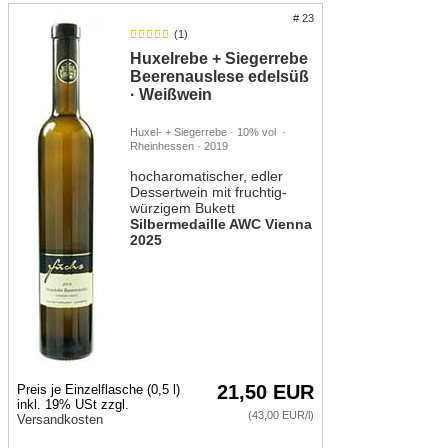
# 23
(1)
Huxelrebe + Siegerrebe
Beerenauslese edelsüß
· Weißwein
Huxel- + Siegerrebe · 10% vol ·
Rheinhessen · 2019
hocharomatischer, edler
Dessertwein mit fruchtig-
würzigem Bukett
Silbermedaille AWC Vienna
2025
21,50 EUR
Preis je Einzelflasche (0,5 l)
inkl. 19% USt zzgl.
(43,00 EUR/l)
Versandkosten