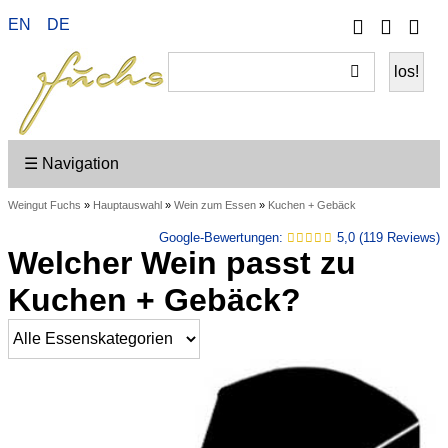
Telefon
Ihr
EN
DE
Wei
Konto
ein
☰ Navigation
Weingut Fuchs
»
Hauptauswahl
»
Wein zum Essen
»
Kuchen + Gebäck
Google-Bewertungen:
5,0 (119 Reviews)
Welcher Wein passt zu
Kuchen + Gebäck?