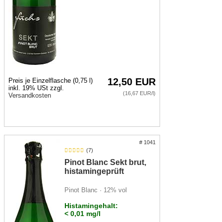
12,50 EUR
Preis je Einzelflasche (0,75 l)
inkl. 19% USt zzgl.
(16,67 EUR/l)
Versandkosten
# 1041
(7)
Pinot Blanc Sekt brut,
histamingeprüft
Pinot Blanc · 12% vol
Histamingehalt:
< 0,01 mg/l