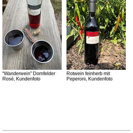
“Wanderwein” Dornfelder
Rotwein feinherb mit
Rosé, Kundenfoto
Peperoni, Kundenfoto
V
D