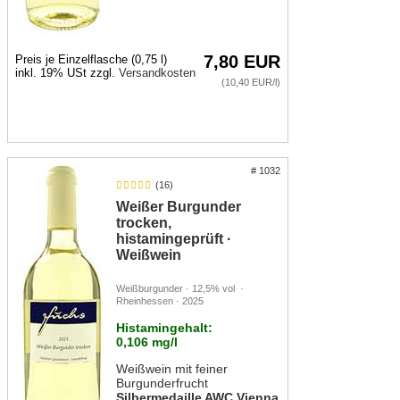
7,80 EUR
Preis je Einzelflasche (0,75 l)
inkl. 19% USt zzgl.
Versandkosten
(10,40 EUR/l)
# 1032
(16)
Weißer Burgunder
trocken,
histamingeprüft ·
Weißwein
Weißburgunder · 12,5% vol ·
Rheinhessen · 2025
Histamingehalt:
0,106 mg/l
Weißwein mit feiner
Burgunderfrucht
Silbermedaille AWC Vienna