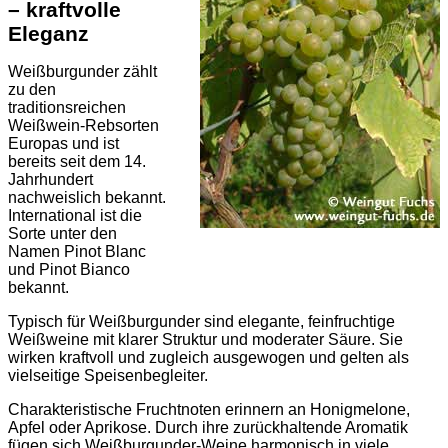
– kraftvolle
Eleganz
Weißburgunder zählt
zu den
traditionsreichen
Weißwein-Rebsorten
Europas und ist
bereits seit dem 14.
Jahrhundert
nachweislich bekannt.
International ist die
Sorte unter den
Namen Pinot Blanc
und Pinot Bianco
bekannt.
Typisch für Weißburgunder sind elegante, feinfruchtige
Weißweine mit klarer Struktur und moderater Säure. Sie
wirken kraftvoll und zugleich ausgewogen und gelten als
vielseitige Speisenbegleiter.
Charakteristische Fruchtnoten erinnern an Honigmelone,
Apfel oder Aprikose. Durch ihre zurückhaltende Aromatik
fügen sich Weißburgunder-Weine harmonisch in viele