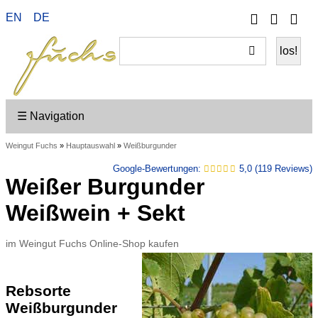
Telefon
Ihr
EN
DE
Wei
Konto
ein
☰ Navigation
Weingut Fuchs
»
Hauptauswahl
»
Weißburgunder
Google-Bewertungen:
5,0 (119 Reviews)
Weißer Burgunder
Weißwein + Sekt
im Weingut Fuchs Online-Shop kaufen
Rebsorte
Weißburgunder