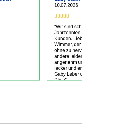
10.07.2026
“Wir sind schon seit
Jahrzehnten zufriedene
Kunden. Liebe Grüße an Herrn
Wimmer, der uns gut betreut
ohne zu nerven, wie das viele
andere leider tun. Sehr
angenehm und der Wein ist
lecker und erschwinglich.
Gaby Leber und Andreas
Platz”
Quelle: Google