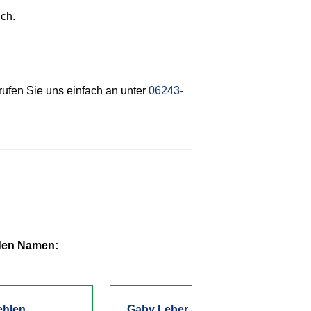
ich.
ufen Sie uns einfach an unter
06243-
 den Namen:
ehlen
Gaby Leber