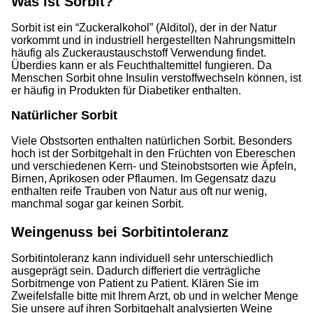
Was ist Sorbit?
Sorbit ist ein “Zuckeralkohol” (Alditol), der in der Natur
vorkommt und in industriell hergestellten Nahrungsmitteln
häufig als Zuckeraustauschstoff Verwendung findet.
Überdies kann er als Feuchthaltemittel fungieren. Da
Menschen Sorbit ohne Insulin verstoffwechseln können, ist
er häufig in Produkten für Diabetiker enthalten.
Natürlicher Sorbit
Viele Obstsorten enthalten natürlichen Sorbit. Besonders
hoch ist der Sorbitgehalt in den Früchten von Ebereschen
und verschiedenen Kern- und Steinobstsorten wie Äpfeln,
Birnen, Aprikosen oder Pflaumen. Im Gegensatz dazu
enthalten reife Trauben von Natur aus oft nur wenig,
manchmal sogar gar keinen Sorbit.
Weingenuss bei Sorbitintoleranz
Sorbitintoleranz kann individuell sehr unterschiedlich
ausgeprägt sein. Dadurch differiert die verträgliche
Sorbitmenge von Patient zu Patient. Klären Sie im
Zweifelsfalle bitte mit Ihrem Arzt, ob und in welcher Menge
Sie unsere auf ihren Sorbitgehalt analysierten Weine