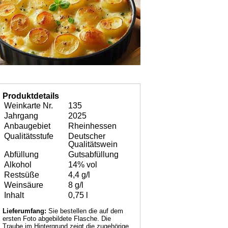
Produktdetails
Weinkarte Nr.
135
Jahrgang
2025
Anbaugebiet
Rheinhessen
Qualitätsstufe
Deutscher
Qualitätswein
Abfüllung
Gutsabfüllung
Alkohol
14% vol
Restsüße
4,4 g/l
Weinsäure
8 g/l
Inhalt
0,75 l
Lieferumfang:
Sie bestellen die auf dem
ersten Foto abgebildete Flasche. Die
Traube im Hintergrund zeigt die zugehörige