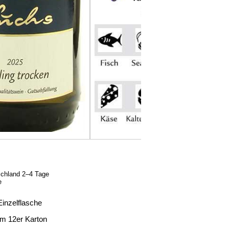
schland 2–4 Tage
e
Einzelflasche
Im 12er Karton