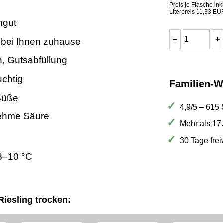
Preis je Flasche ink
Literpreis 11,33 EU
ngut
 bei Ihnen zuhause
n, Gutsabfüllung
uchtig
Familien-W
Süße
4,9/5 – 615
ehme Säure
Mehr als 17
30 Tage fre
8–10 °C
iesling trocken: