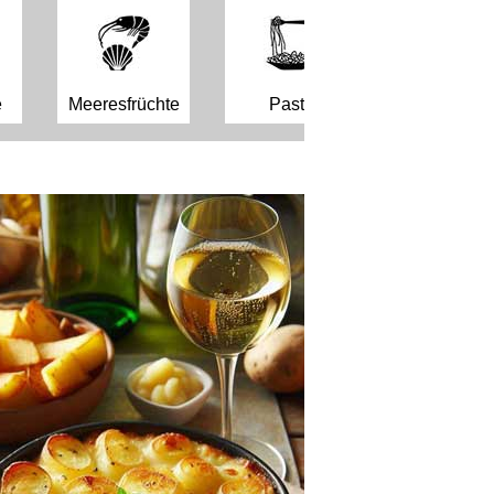
e
Meeresfrüchte
Pasta
Sushi