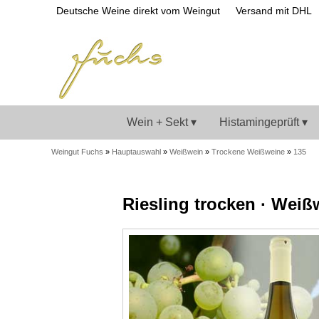
Deutsche Weine direkt vom Weingut
Versand mit DHL
Wein + Sekt ▾
Histamingeprüft ▾
Weingut Fuchs
»
Hauptauswahl
»
Weißwein
»
Trockene Weißweine
»
135
Riesling trocken · Weiß