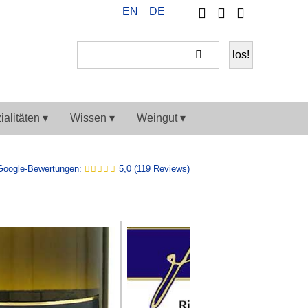
Telefon
Ihr
EN
DE
Weiter
Konto
einkaufen
alitäten ▾
Wissen ▾
Weingut ▾
Google-Bewertungen:
5,0 (119 Reviews)