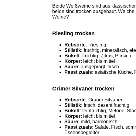
Beide Weißweine sind aus klassischen
beide sind trocken ausgebaut. Welche
Weine?
Riesling trocken
Rebsorte:
Riesling
Stilistik:
fruchtig, mineralisch, el
Bukett:
fruchtig, Zitrus, Pfirsich
Körper:
leicht bis mittel
Säure:
ausgeprägt, frisch
Passt zu/als:
asiatische Küche, F
Grüner Silvaner trocken
Rebsorte:
Grüner Silvaner
Stilistik:
frisch, dezent fruchtig
Bukett:
feinfruchtig, Melone, Sta
Körper:
leicht bis mittel
Säure:
mild, harmonisch
Passt zu/als:
Salate, Fisch, somm
Essensbegleiter