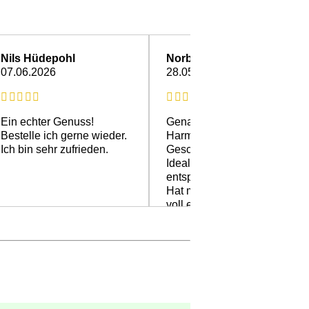
Nils Hüdepohl
Norbert G.
07.06.2026
28.05.2026
Ein echter Genuss!
Genau mein Geschmack.
Bestelle ich gerne wieder.
Harmonischer
Ich bin sehr zufrieden.
Geschmack.
Ideal für einen
entspannten Abend.
Hat meine Erwartungen
voll erfüllt.