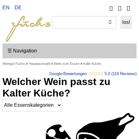
Telefon
Ihr
EN
DE
Wei
Konto
ein
☰ Navigation
Weingut Fuchs
»
Hauptauswahl
»
Wein zum Essen
»
Kalte Küche
Google-Bewertungen:
5,0 (119 Reviews)
Welcher Wein passt zu
Kalter Küche?