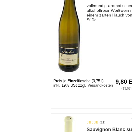
vollmundig-aromatische
alkoholfreier Weißwein 
einem zarten Hauch vo
Süße
9,80 
Preis je Einzelflasche (0,75 l)
inkl. 19% USt zzgl.
Versandkosten
(13,07 
(11)
Sauvignon Blanc sü