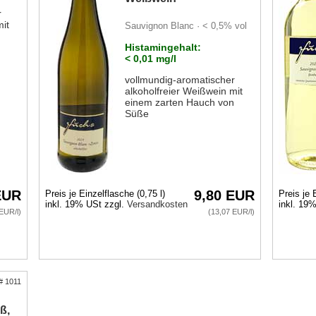
r
mit
Sauvignon Blanc · < 0,5% vol
n
Histamingehalt:
< 0,01 mg/l
vollmundig-aromatischer
alkoholfreier Weißwein mit
einem zarten Hauch von
Süße
EUR
9,80 EUR
Preis je Einzelflasche (0,75 l)
Preis je 
inkl. 19% USt zzgl.
Versandkosten
inkl. 19
EUR/l)
(13,07 EUR/l)
# 1011
ß,