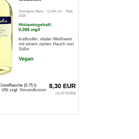
Sauvignon Blanc · 11,5% vol · Pfalz ·
2025
Histamingehalt:
0,086 mg/l
kraftvoller, vitaler Weißwein
mit einem zarten Hauch von
Süße
Vegan
8,30 EUR
Einzelflasche (0,75 l)
% USt zzgl.
Versandkosten
(11,07 EUR/l)