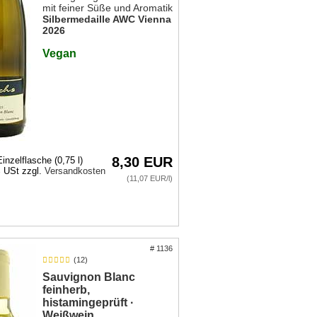
mit feiner Süße und Aromatik
Silbermedaille AWC Vienna
2026
Vegan
8,30 EUR
Einzelflasche (0,75 l)
% USt zzgl.
Versandkosten
(11,07 EUR/l)
# 1136
(12)
Sauvignon Blanc
feinherb,
histamingeprüft ·
Weißwein