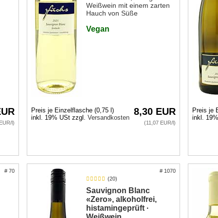
Weißwein mit einem zarten
Hauch von Süße
Vegan
EUR
8,30 EUR
Preis je Einzelflasche (0,75 l)
Preis je 
inkl. 19% USt zzgl.
Versandkosten
inkl. 19
EUR/l)
(11,07 EUR/l)
# 70
# 1070
(20)
Sauvignon Blanc
«Zero», alkoholfrei,
histamingeprüft ·
Weißwein