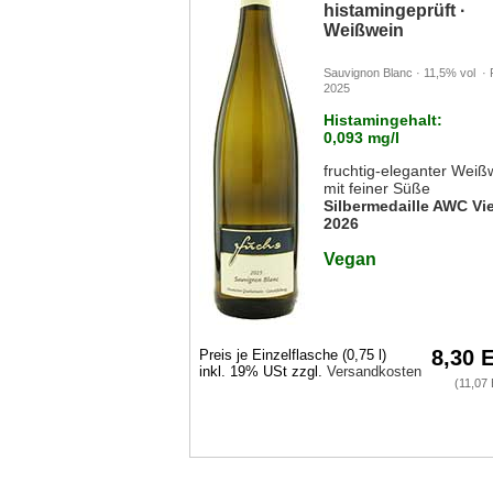
histamingeprüft ·
Weißwein
Sauvignon Blanc · 11,5% vol · P
2025
Histamingehalt:
0,093 mg/l
fruchtig-eleganter Weiß
mit feiner Süße
Silbermedaille AWC Vi
2026
Vegan
8,30 
Preis je Einzelflasche (0,75 l)
inkl. 19% USt zzgl.
Versandkosten
(11,07 