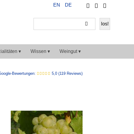
Telefon
Ihr
EN
DE
Weiter
Konto
einkaufen
alitäten ▾
Wissen ▾
Weingut ▾
Google-Bewertungen:
5,0 (119 Reviews)