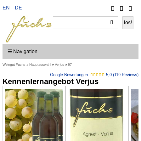
Telefon
Ihr
EN
DE
Wei
Konto
ein
☰ Navigation
Weingut Fuchs
»
Hauptauswahl
»
Verjus
»
97
Google-Bewertungen:
5,0 (119 Reviews)
Kennenlern­angebot Verjus