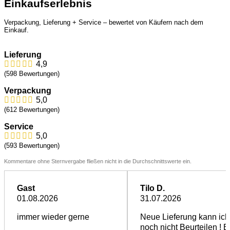
Einkaufserlebnis
Ist Lieferung ins Ausland möglich?
Verpackung, Lieferung + Service – bewertet von Käufern nach dem
Einkauf.
Fragen zum Wein
Lieferung
4,9
Wie und wie lange kann ich Wein + Sekt lagern?
(598 Bewertungen)
Wie sind die Weinflaschen verschlossen?
Verpackung
5,0
Warum enthalten die Weine Sulfite?
(612 Bewertungen)
Service
5,0
(593 Bewertungen)
Kommentare ohne Sternvergabe fließen nicht in die Durchschnittswerte ein.
Gast
Tilo D.
01.08.2026
31.07.2026
immer wieder gerne
Neue Lieferung kann ich
noch nicht Beurteilen ! B