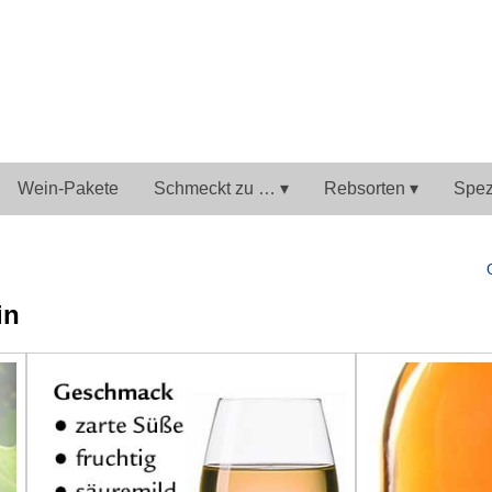
Wein-Pakete
Schmeckt zu … ▾
Rebsorten ▾
Spezi
in