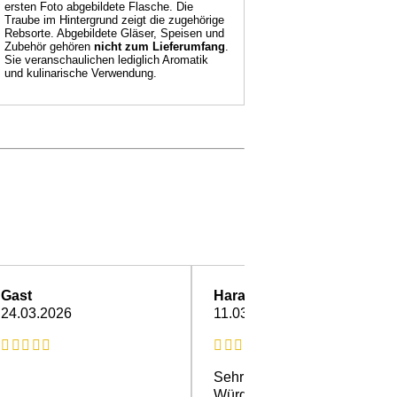
ersten Foto abgebildete Flasche. Die
Traube im Hintergrund zeigt die zugehörige
Rebsorte. Abgebildete Gläser, Speisen und
Zubehör gehören
nicht zum Lieferumfang
.
Sie veranschaulichen lediglich Aromatik
und kulinarische Verwendung.
Gast
Harald R.
24.03.2026
11.03.2026
Sehr gute Wahl.
Würde ich wieder