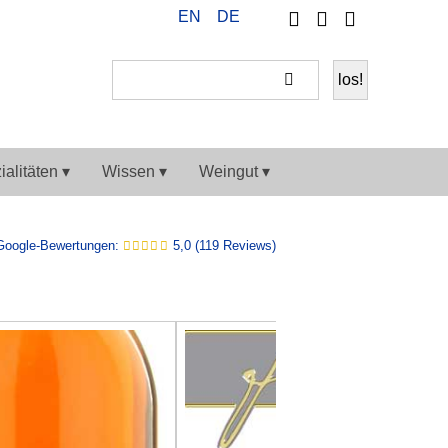
Telefon
Ihr
EN
DE
Weiter
Konto
einkaufen
alitäten ▾
Wissen ▾
Weingut ▾
Google-Bewertungen:
5,0 (119 Reviews)