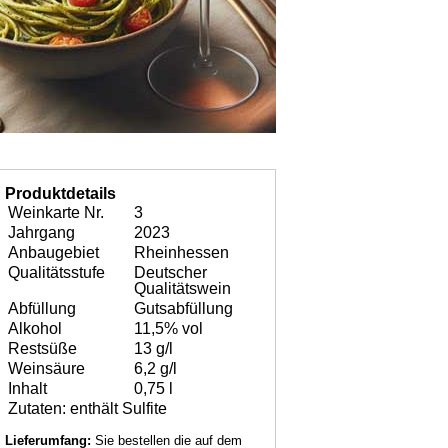
Produktdetails
Weinkarte Nr.
3
Jahrgang
2023
Anbaugebiet
Rheinhessen
Qualitätsstufe
Deutscher
Qualitätswein
Abfüllung
Gutsabfüllung
Alkohol
11,5% vol
Restsüße
13 g/l
Weinsäure
6,2 g/l
Inhalt
0,75 l
Zutaten: enthält Sulfite
Lieferumfang:
Sie bestellen die auf dem