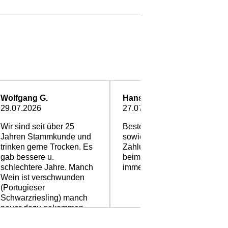
Wolfgang G.
Hans-Peter Allgeier
29.07.2026
27.07.2026
Wir sind seit über 25
Bestellung, Lieferung
Jahren Stammkunde und
sowie
trinken gerne Trocken. Es
Zahlungsmodalitäten sind
gab bessere u.
beim Weingut FUCHS wie
schlechtere Jahre. Manch
immer -- hervorragend !!
Wein ist verschwunden
(Portugieser
Schwarzriesling) manch
neuer dazu gekommen
(Chardonnay, Sauvignon