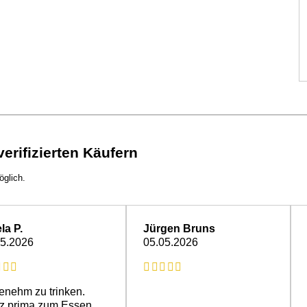
rifizierten Käufern
öglich.
la P.
Jürgen Bruns
05.2026
05.05.2026
nehm zu trinken.
z prima zum Essen.