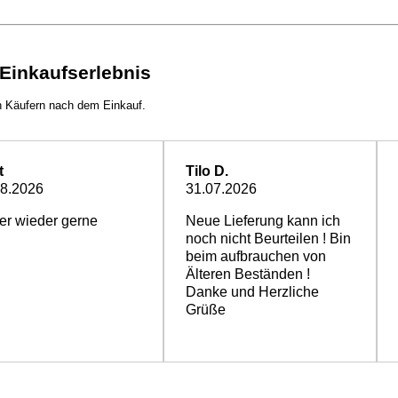
ng nicht ankommt oder etwas fehlt?
n liefern lassen?
inkaufserlebnis
enk liefern lassen?
h?
n Käufern nach dem Einkauf.
t
Tilo D.
08.2026
31.07.2026
 + Sekt lagern?
er wieder gerne
Neue Lieferung kann ich
chlossen?
noch nicht Beurteilen ! Bin
te?
beim aufbrauchen von
Älteren Beständen !
Danke und Herzliche
Grüße