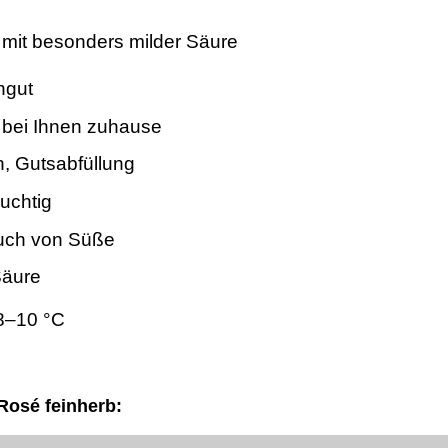
 mit besonders milder Säure
ngut
 bei Ihnen zuhause
n, Gutsabfüllung
uchtig
uch von Süße
Säure
8–10 °C
Rosé feinherb: