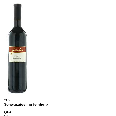
2025
Schwarzriesling feinherb
QbA