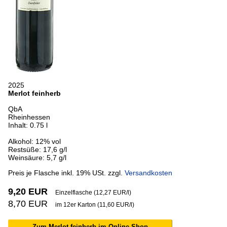
2025
Merlot feinherb
QbA
Rheinhessen
Inhalt: 0.75 l
Alkohol: 12% vol
Restsüße: 17,6 g/l
Weinsäure: 5,7 g/l
Preis je Flasche inkl. 19% USt. zzgl.
Versandkosten
9,20 EUR
Einzelflasche (12,27 EUR/l)
8,70 EUR
im 12er Karton (11,60 EUR/l)
Zum Merlot feinherb im Online-Shop