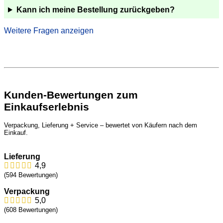
Kann ich meine Bestellung zurückgeben?
Was passiert, wenn meine Sendung nicht ankommt
oder etwas fehlt?
Kann ich zu meinem Wunschtermin liefern lassen?
Kunden-Bewertungen zum
Kann meine Bestellung als Geschenk liefern lassen?
Einkaufserlebnis
Ist Lieferung ins Ausland möglich?
Verpackung, Lieferung + Service – bewertet von Käufern nach dem
Einkauf.
Fragen zum Wein
Lieferung
4,9
Wie und wie lange kann ich Wein + Sekt lagern?
(594 Bewertungen)
Wie sind die Weinflaschen verschlossen?
Verpackung
5,0
Warum enthalten die Weine Sulfite?
(608 Bewertungen)