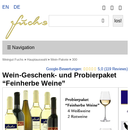
Telefon
Ihr
EN
DE
Wei
Konto
ein
☰ Navigation
Weingut Fuchs
»
Hauptauswahl
»
Wein-Pakete
»
300
Google-Bewertungen:
5,0 (119 Reviews)
Wein-Geschenk- und Probierpaket
“Feinherbe Weine”