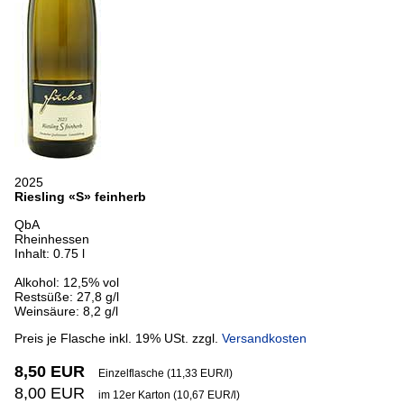
2025
Riesling «S» feinherb
QbA
Rheinhessen
Inhalt: 0.75 l
Alkohol: 12,5% vol
Restsüße: 27,8 g/l
Weinsäure: 8,2 g/l
Preis je Flasche inkl. 19% USt. zzgl.
Versandkosten
8,50 EUR
Einzelflasche (11,33 EUR/l)
8,00 EUR
im 12er Karton (10,67 EUR/l)