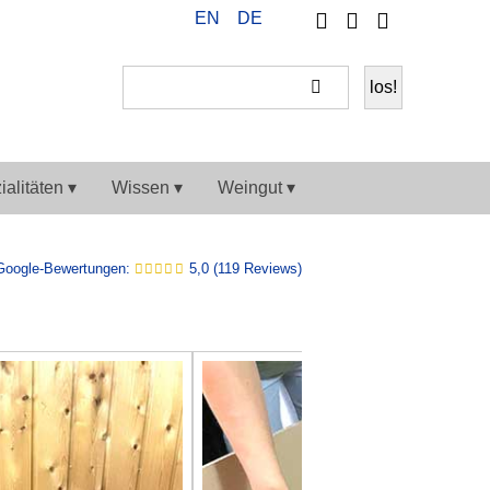
Telefon
Ihr
EN
DE
Weiter
Konto
einkaufen
alitäten ▾
Wissen ▾
Weingut ▾
Google-Bewertungen:
5,0 (119 Reviews)