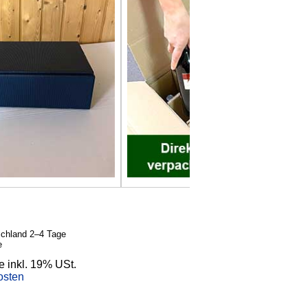
schland 2–4 Tage
e
e inkl. 19% USt.
osten