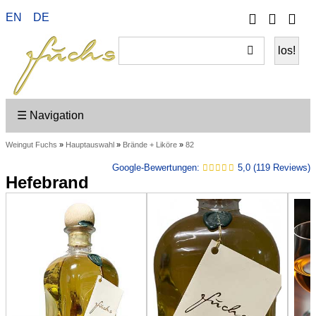
Telefon
Ihr
EN
DE
Wei
Konto
ein
☰ Navigation
Weingut Fuchs
»
Hauptauswahl
»
Brände + Liköre
»
82
Google-Bewertungen:
5,0 (119 Reviews)
Hefebrand