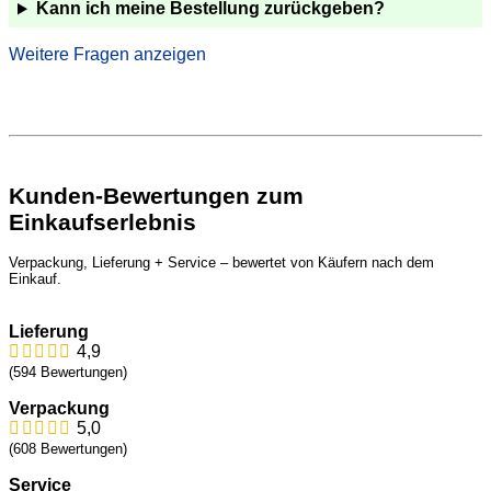
Kann ich meine Bestellung zurückgeben?
Was passiert, wenn meine Sendung nicht ankommt
oder etwas fehlt?
Kann ich zu meinem Wunschtermin liefern lassen?
Kunden-Bewertungen zum
Kann meine Bestellung als Geschenk liefern lassen?
Einkaufserlebnis
Ist Lieferung ins Ausland möglich?
Verpackung, Lieferung + Service – bewertet von Käufern nach dem
Einkauf.
Fragen zum Wein
Lieferung
4,9
Wie und wie lange kann ich Wein + Sekt lagern?
(594 Bewertungen)
Wie sind die Weinflaschen verschlossen?
Verpackung
5,0
Warum enthalten die Weine Sulfite?
(608 Bewertungen)
Service