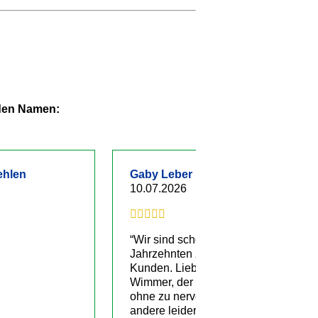
 den Namen:
ehlen
Gaby Leber
10.07.2026
“Wir sind schon seit
Jahrzehnten zufriedene
Kunden. Liebe Grüße an Herrn
Wimmer, der uns gut betreut
ohne zu nerven, wie das viele
andere leider tun. Sehr