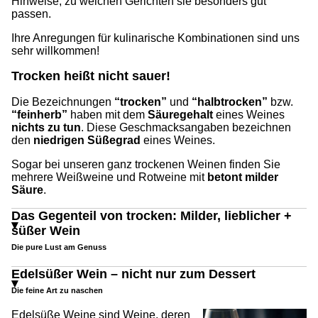
Hinweise, zu welchen Gerichten sie besonders gut
passen.
Ihre Anregungen für kulinarische Kombinationen sind uns
sehr willkommen!
Trocken heißt nicht sauer!
Die Bezeichnungen
“trocken”
und
“halbtrocken”
bzw.
“feinherb”
haben mit dem
Säuregehalt
eines Weines
nichts zu tun
. Diese Geschmacksangaben bezeichnen
den
niedrigen Süßegrad
eines Weines.
Sogar bei unseren ganz trockenen Weinen finden Sie
mehrere Weißweine und Rotweine mit
betont milder
Säure
.
Das Gegenteil von trocken: Milder, lieblicher +
süßer Wein
Die pure Lust am Genuss
Edelsüßer Wein – nicht nur zum Dessert
Die feine Art zu naschen
Edelsüße Weine sind Weine, deren