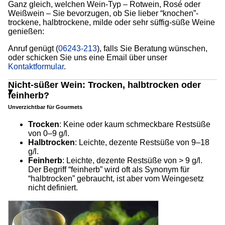
Ganz gleich, welchen Wein-Typ – Rotwein, Rosé oder
Weißwein – Sie bevorzugen, ob Sie lieber “knochen”-
trockene, halbtrockene, milde oder sehr süffig-süße Weine
genießen:
Anruf genügt (
06243-213
), falls Sie Beratung wünschen,
oder schicken Sie uns eine Email über unser
Kontaktformular
.
Nicht-süßer Wein: Trocken, halbtrocken oder
feinherb?
Unverzichtbar für Gourmets
Trocken
: Keine oder kaum schmeckbare Restsüße
von 0–9 g/l.
Halbtrocken
: Leichte, dezente Restsüße von 9–18
g/l.
Feinherb
: Leichte, dezente Restsüße von > 9 g/l.
Der Begriff “feinherb” wird oft als Synonym für
“halbtrocken” gebraucht, ist aber vom Weingesetz
nicht definiert.