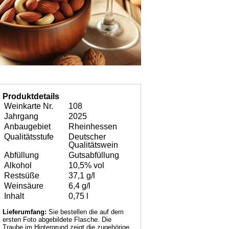
Produktdetails
Weinkarte Nr.
108
Jahrgang
2025
Anbaugebiet
Rheinhessen
Qualitätsstufe
Deutscher
Qualitätswein
Abfüllung
Gutsabfüllung
Alkohol
10,5% vol
Restsüße
37,1 g/l
Weinsäure
6,4 g/l
Inhalt
0,75 l
Lieferumfang:
Sie bestellen die auf dem
ersten Foto abgebildete Flasche. Die
Traube im Hintergrund zeigt die zugehörige