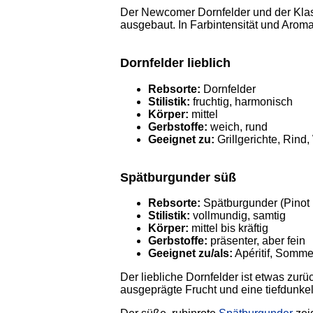
Der Newcomer Dornfelder und der Klass
ausgebaut. In Farbintensität und Aromat
Dornfelder lieblich
Rebsorte:
Dornfelder
Stilistik:
fruchtig, harmonisch
Körper:
mittel
Gerbstoffe:
weich, rund
Geeignet zu:
Grillgerichte, Rind,
Spätburgunder süß
Rebsorte:
Spätburgunder (Pinot 
Stilistik:
vollmundig, samtig
Körper:
mittel bis kräftig
Gerbstoffe:
präsenter, aber fein
Geeignet zu/als:
Apéritif, Somme
Der liebliche Dornfelder ist etwas zurü
ausgeprägte Frucht und eine tiefdunkel