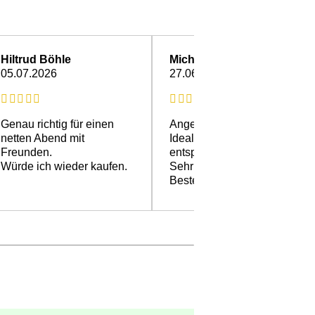
Hiltrud Böhle
Michael T.
05.07.2026
27.06.2026
Genau richtig für einen
Angenehm zu trinken.
netten Abend mit
Ideal für einen
Freunden.
entspannten Abend.
Würde ich wieder kaufen.
Sehr gute Wahl.
Bestelle ich gerne wieder.