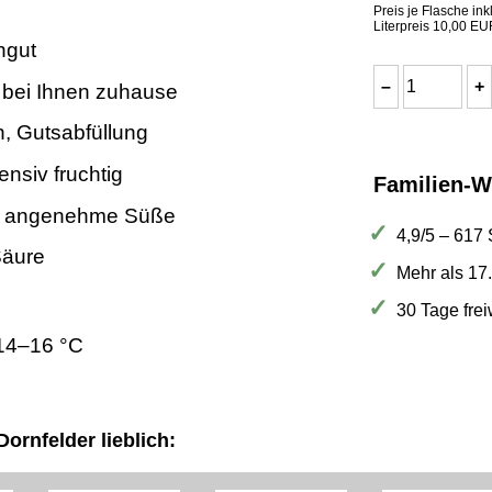
Preis je Flasche ink
Literpreis 10,00 EU
ngut
 bei Ihnen zuhause
n, Gutsabfüllung
ensiv fruchtig
Familien-W
, angenehme Süße
4,9/5 – 617
Säure
Mehr als 17
30 Tage fre
14–16 °C
ornfelder lieblich: