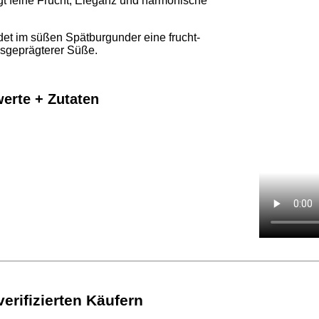
gt feine Frucht, Eleganz und harmonische
det im süßen Spätburgunder eine frucht-
sgeprägterer Süße.
werte + Zutaten
rifizierten Käufern