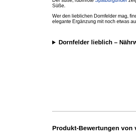
Der süße, rubinrote
Spätburgunder
zei
Süße.
Wer den lieblichen Dornfelder mag, fin
elegante Ergänzung mit noch etwas au
Dornfelder lieblich – Nähr
Produkt-Bewertungen von ve