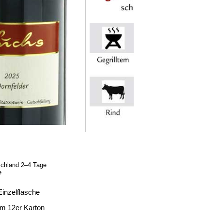
schland 2–4 Tage
e
Einzelflasche
Im 12er Karton