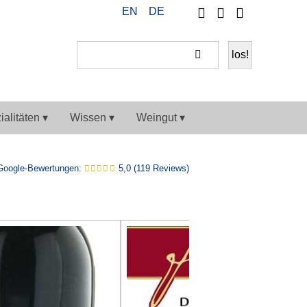
Telefon
Ihr
EN
DE
Weiter
Konto
einkaufen
alitäten ▾
Wissen ▾
Weingut ▾
Google-Bewertungen:
5,0 (119 Reviews)