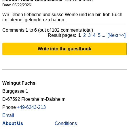
Date: 05/22/2026
Wir lieben liebliche und süsse Weine und ich bin froh Euch
im Internet gefunden zu haben.
Comments
1
to
6
(out of 102 comments total)
Result pages:
1
2
3
4
5
...
[Next >>]
Write into the guestbook
Weingut Fuchs
Burggasse 1
D-67592 Floersheim-Dalsheim
Phone
+49-6243-213
Email
About Us
Conditions