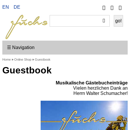
Phone
Your
EN
DE
Go
Accou
on
Sh
☰ Navigation
Home
»
Online Shop
»
Guestbook
Guestbook
Musikalische Gästebucheinträge
Vielen herzlichen Dank an
Herrn Walter Schumacher!