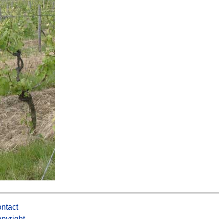
ntact
pyright