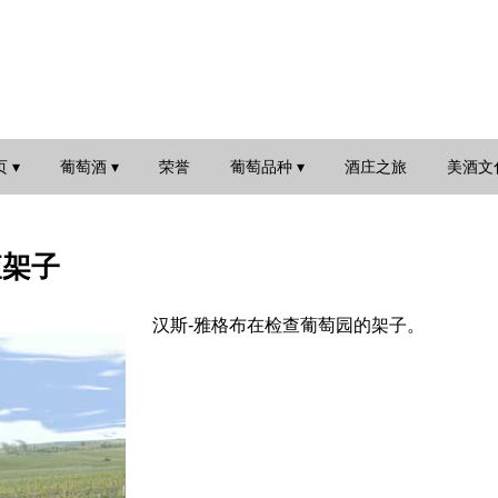
 ▾
葡萄酒 ▾
荣誉
葡萄品种 ▾
酒庄之旅
美酒文化
查架子
汉斯-雅格布在检查葡萄园的架子。