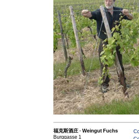
福克斯酒庄 · Weingut Fuchs
Co
Burggasse 1
Co