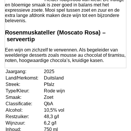
en bloemige smaak is zeer goed in balans met het
expressieve zoete. Mooi spel tussen zoet en zuur en de
extra lange afdronk maken deze wijn tot een bijzondere
belevenis.
Rosenmuskateller (Moscato Rosa) –
serveertip
Een wijn om zichzelf te verwennen. Als begeleider van
weelderige desserts zoals mousse au chocolat of tiramisu,
noten, hoogwaardige chocola’s, kruidige kasen.
Jaargang:
2025
Land/Herkomst:
Duitsland
Streek:
Pfalz
Type/Kleur:
Rode wijn
Smaak:
Zoet
Classificatie:
QbA
Alcohol:
10,5% vol
Restzuiker:
48,3 g/l
Wijnzuur:
6,2 g/l
Inhoud:
750 ml