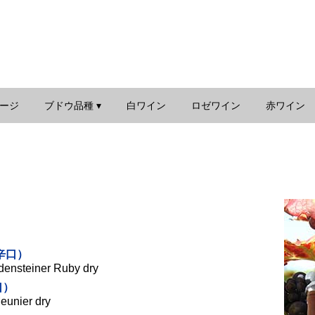
ページ
ブドウ品種 ▾
白ワイン
ロゼワイン
赤ワイン
辛口）
densteiner Ruby dry
口）
Meunier dry