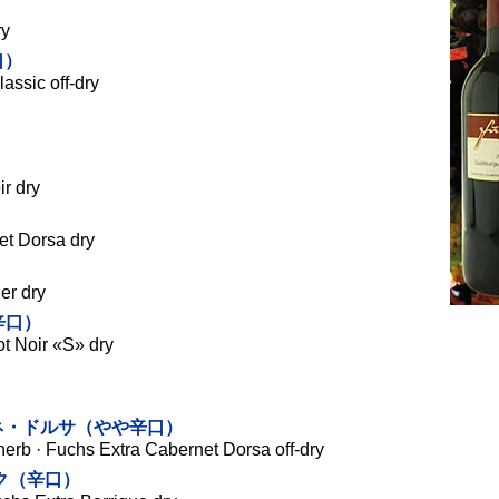
ry
口）
assic off-dry
）
ir dry
et Dorsa dry
er dry
辛口）
t Noir «S» dry
ネ・ドルサ（やや辛口）
erb · Fuchs Extra Cabernet Dorsa off-dry
ク（辛口）