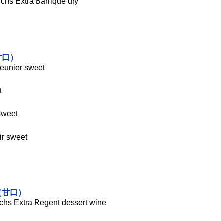
uchs Extra Barrique dry
甘口）
Meunier sweet
t
sweet
）
ir sweet
（甘口）
chs Extra Regent dessert wine