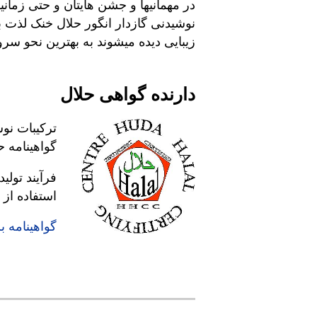
‎در مهمانیها و جشن هایتان و حتی زمان
نوشیدنی گازدار انگور حلال خنک لذت ببر
زیبایی دیده میشوند به بهترین نحو سرو ک
دارنده گواهی حلال
گواهینامه ح
فرآیند تول
استفاده از 
گواهینامه 