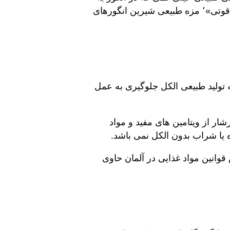
جا مانده ترکیب می شود طعم بسیار دلپذیری را به همراه می آورد. طعم های «شیرین» و «شیرین یاقوتی»٬ مزه طبیعی شیرین انگورهای
ه تولید طبیعی الکل جلوگیری به عمل
شار از ویتامین های مفید و مواد
 یا شراب بدون الکل نمی باشد.‎
وانین مواد غذایی در آلمان حاوی