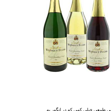
ر « فوق العاده گس» غالب است٬ هنگامی که با شیرینی طبیعی خیلی کمی که در انگور به