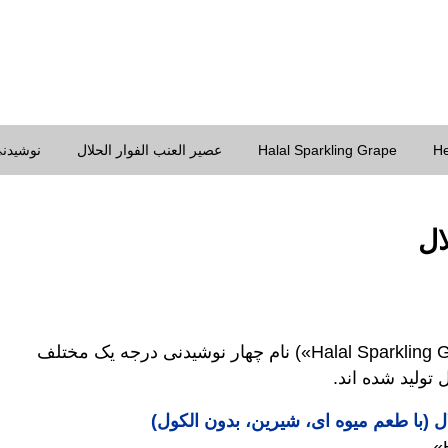
He
Halal Sparkling Grape
عصير العنب الفوار الحلال
نوشیدنی
ال
«نوشیدنی گازدار انگور حلال» («Halal Sparkling Grape») نام چهار نوشیدنی درجه یک مختلف
ولید شده اند.‎
 (با طعم میوه ای، شیرین، بدون الكول)‎