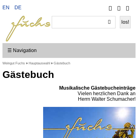
Telefon
Ihr
EN
DE
Wei
Konto
ein
☰ Navigation
Weingut Fuchs
»
Hauptauswahl
»
Gästebuch
Gästebuch
Musikalische Gästebucheinträge
Vielen herzlichen Dank an
Herrn Walter Schumacher!